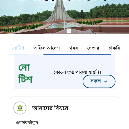
নোটিশ
অফিস আদেশ
খবর
টেন্ডার
চাকরি কর্ন
নো
কোনো তথ্য পাওয়া যায়নি।
টিশ
সকল
আমাদের বিষয়ে
কর্মকর্তাবৃন্দ