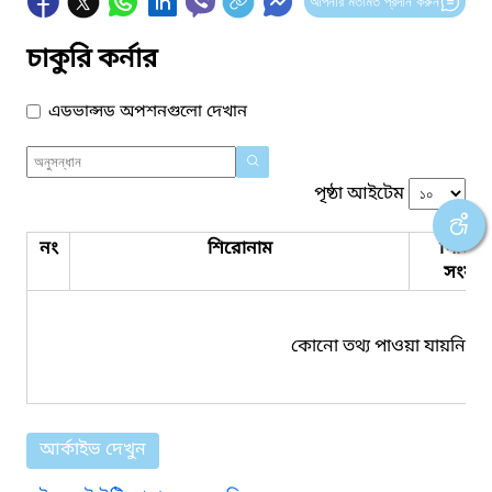
আপনার মতামত প্রদান করুন
চাকুরি কর্নার
এডভান্সড অপশনগুলো দেখান
পৃষ্ঠা আইটেম
নং
শিরোনাম
পিডিএ
সংযুক্ত
কোনো তথ্য পাওয়া যায়নি।
আর্কাইভ দেখুন