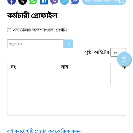
আপনার মতামত প্রদান করুন
কর্মচারী প্রোফাইল
এডভান্সড অপশনগুলো দেখান
পৃষ্ঠা আইটেম
নং
নাম
পদবি
কো
এই কনটেন্টটি শেয়ার করতে ক্লিক করুন