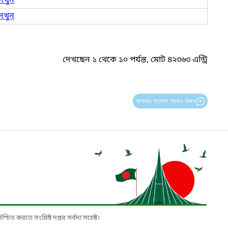
েখুন
েখুন
দেখছেন ১ থেকে ১০ পর্যন্ত, মোট ৪২৩৬৩ এন্ট্রি
আপনার মতামত প্রদান করুন
চিত করতে সংশ্লিষ্ট দপ্তর সর্বদা সচেষ্ট।