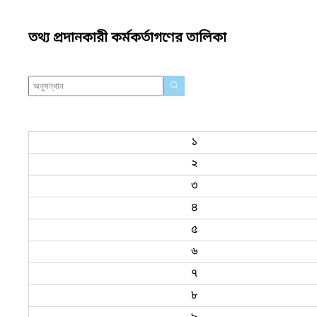
তথ্য প্রদানকারী কর্মকর্তাগণের তালিকা
১
২
৩
৪
৫
৬
৭
৮